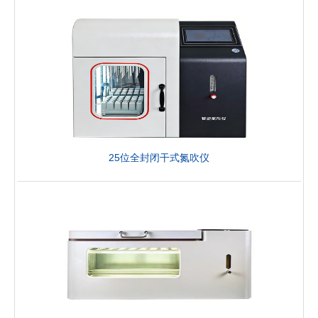
25位全封闭干式氮吹仪